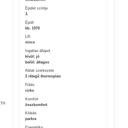
Épület szintje
3.
Épült
kb. 1970
Lift
nincs
Ingatlan állapot
kívül: jó
belül: átlagos
Ablak szerkezete
2 rétegű thermoplan
Fűtés
cirko
Komfort
ÁTH
összkomfort
Kilátás
parkra
Energetika