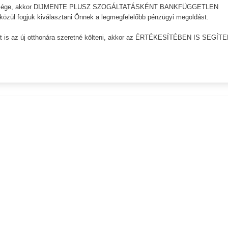
 szüksége, akkor DIJMENTE PLUSZ SZOGÁLTATÁSKÉNT BANKFÜGGETLEN
 közül fogjuk kiválasztani Önnek a legmegfelelőbb pénzügyi megoldást.
rát is az új otthonára szeretné költeni, akkor az ÉRTÉKESÍTÉBEN IS SEGÍTE