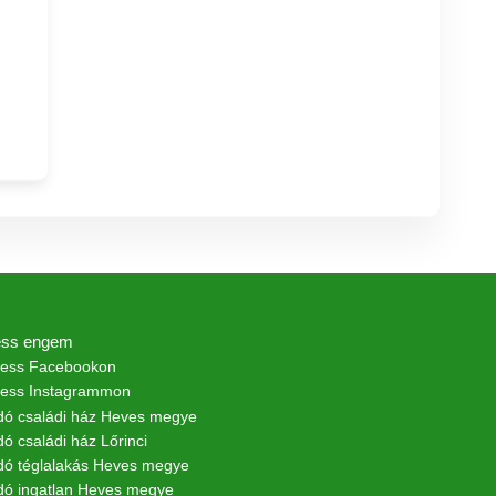
ess engem
vess Facebookon
vess Instagrammon
adó családi ház Heves megye
dó családi ház Lőrinci
adó téglalakás Heves megye
adó ingatlan Heves megye