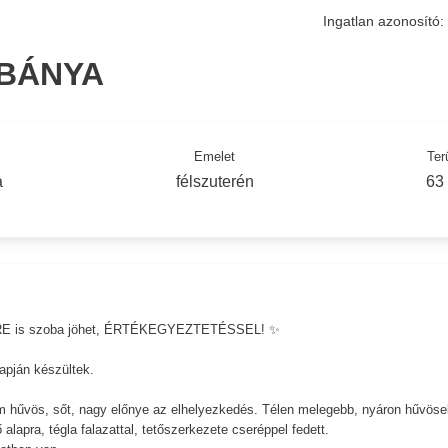
Ingatlan azonosító:
IBÁNYA
Emelet
Ter
a
félszuterén
63
CSERE is szoba jöhet, ÉRTÉKEGYEZTETÉSSEL! ✨
lapján készültek.
m hűvös, sőt, nagy előnye az elhelyezkedés. Télen melegebb, nyáron hűvöse
alapra, tégla falazattal, tetőszerkezete cseréppel fedett.