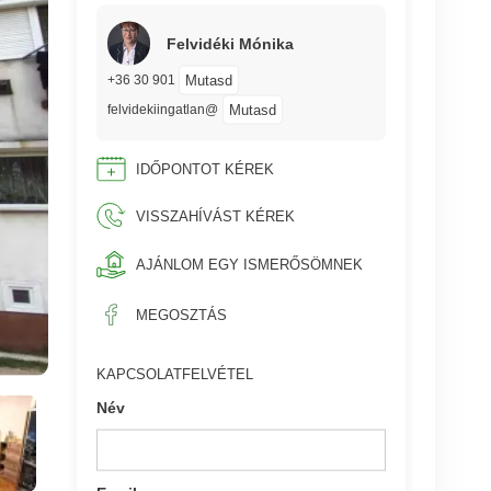
Felvidéki Mónika
Mutasd
+36 30 901
Mutasd
felvidekiingatlan@
IDŐPONTOT KÉREK
VISSZAHÍVÁST KÉREK
AJÁNLOM EGY ISMERŐSÖMNEK
MEGOSZTÁS
KAPCSOLATFELVÉTEL
Név