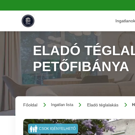
Ingatlano
ELADÓ TÉGLAL
PETŐFIBÁNYA
Főoldal
Eladó téglalakás
Ingatlan lista
H
CSOK IGÉNYELHETŐ