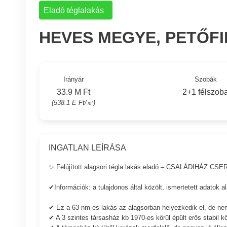
Eladó téglalakás
HEVES MEGYE, PETŐF
Irányár
Szobák
33.9 M Ft
2+1 félszob
(538.1 E Ft/㎡)
INGATLAN LEÍRÁSA
✨ Felújított alagsori tégla lakás eladó – CSALÁDIHÁZ 
✔Információk: a tulajdonos által közölt, ismertetett adatok a
✔ Ez a 63 nm-es lakás az alagsorban helyezkedik el, de ne
✔ A 3 szintes társasház kb 1970-es körül épült erős stabil kő 