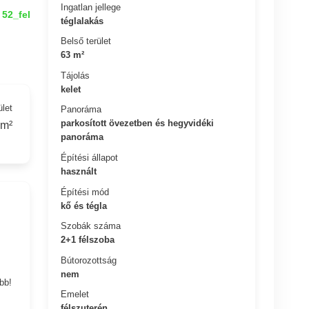
Ingatlan jellege
52_fel
téglalakás
Belső terület
63 m²
Tájolás
kelet
ület
Panoráma
parkosított övezetben és hegyvidéki
 m²
panoráma
Építési állapot
használt
Építési mód
kő és tégla
Szobák száma
2+1 félszoba
Bútorozottság
nem
bb!
Emelet
félszuterén.