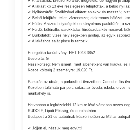
✔ A társasház kívülről korának megfelelő, de nagyon jó álla
✔ A lakást kb 13 éve részlegesen felújították, a belső nyílá
✔ Nyílászárók: Szellőzővel ellátott ablakok és masszív, bizton
✔ Belső felújítás: teljes vízrendszer, elektromos hálózat, ko
✔ Fűtés: A vizes helyiségekben kényelmes padlófűtés, a szob
✔ Fürdő: különálló, sarokkádas fürdőszoba kézmosóval, kül
✔ Burkolatok: vizes helyiségekben járólap, az egyik szobák
✔ A lakáshoz saját pince is tartozik.
Energetika tanúsítvány: HET-1043-3852
Besorolás G
Rezsiköltség: Nem ismert, mert albérletként van kiadva, és 
Közös költség 2 személyre: 19.620 Ft.
Parkolás az utcán, a parkosított övezetben. Csendes fás övez
Közelben található pár perc sétára az óvoda, iskola, orvosi 
munkahely is.
Hatvanban a legközelebbi 12 km-re lévő városban neves na
RUDOLF, Lipóti Pékség, és sorolhatnám.
Budapest a 21-es autóútnak köszönhetően az M3-as autópály
✔ Jöjjön el, nézzük meg együtt!