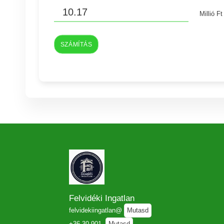
Millió Ft
SZÁMÍTÁS
Felvidéki Ingatlan
felvidekiingatlan@
Mutasd
+36-30-901-
Mutasd