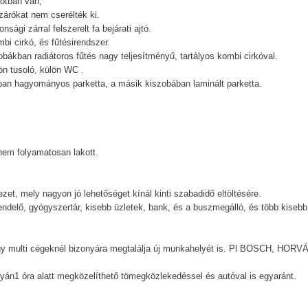
potban van,
szárókat nem cserélték ki.
sági zárral felszerelt fa bejárati ajtó.
mbi cirkó, és fűtésirendszer.
ákban radiátoros fűtés nagy teljesítményű, tartályos kombi cirkóval.
ön tusoló, külön WC .
ban hagyományos parketta, a másik kiszobában laminált parketta.
nem folyamatosan lakott.
et, mely nagyon jó lehetőséget kínál kinti szabadidő eltöltésére.
rendelő, gyógyszertár, kisebb üzletek, bank, és a buszmegálló, és több kisebb
gy multi cégeknél bizonyára megtalálja új munkahelyét is. Pl BOSCH, HORV
án1 óra alatt megközelíthető tömegközlekedéssel és autóval is egyaránt.