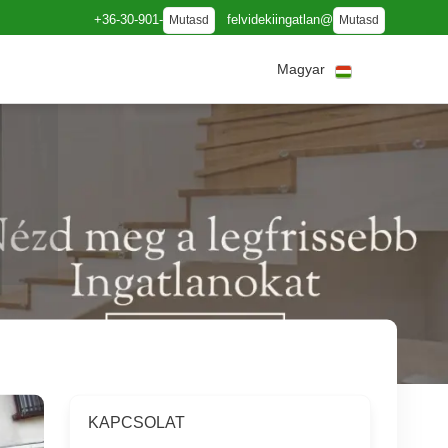
+36-30-901-
felvidekiingatlan@
Mutasd
Mutasd
Magyar
KAPCSOLAT