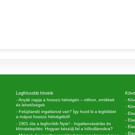
Legfrissebb híreink
Köv
- Anyák napja a hosszú hétvégén – otthon, emlékek
- Kö
és lehetőségek
- Kö
- Felújítandó ingatlanod van? Így hozd ki a legtöbbet
- El
a májusi hosszú hétvégéből!
- Ela
- 1901 óta a legforóbb Nyár! - Ingatlanvásárlás és
- El
klímatelepítés: Hogyan készülj fel a hőhullámokra?
- El