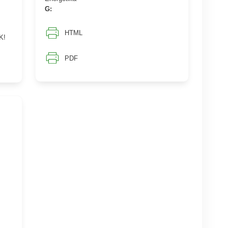
G:
HTML
K!
PDF