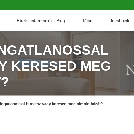
k
Hírek - információk - Blog
Rólam
Továbbiak
 INGATLANOSSAL
GY KERESED MEG
T?
a ingatlanossal hirdetsz vagy keresed meg álmaid házát?