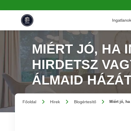
Ingatlano
MIÉRT JÓ, HA
HIRDETSZ VA
ÁLMAID HÁZÁ
Főoldal
Hírek
Blogértesítő
Miért jó, h