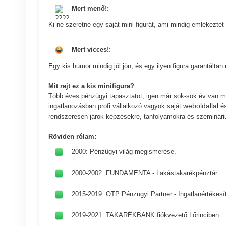
Mert menő!:
Ki ne szeretne egy saját mini figurát, ami mindig emlékeztet
Mert vicces!:
Egy kis humor mindig jól jön, és egy ilyen figura garantáltan
Mit rejt ez a kis minifigura?
Több éves pénzügyi tapasztatot, igen már sok-sok év van mö
weboldallal
ingatlanozásban profi vállalkozó vagyok saját
és
rendszeresen járok képzésekre, tanfolyamokra és szeminár
Röviden rólam:
2000: Pénzügyi világ megismerése.
2000-2002: FUNDAMENTA - Lakástakarékpénztár.
2015-2019: OTP Pénzügyi Partner - Ingatlanértékesí
2019-2021: TAKARÉKBANK fiókvezető Lőrinciben.