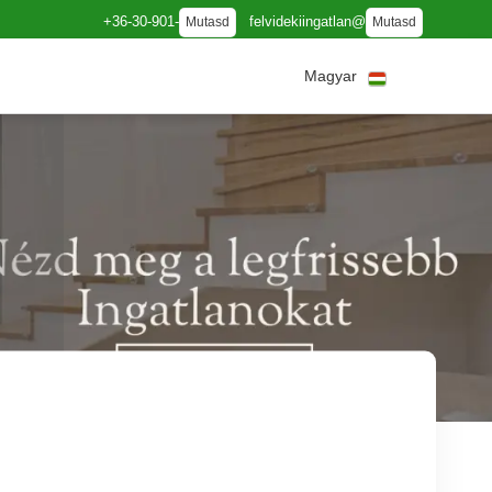
+36-30-901-
felvidekiingatlan@
Mutasd
Mutasd
Magyar