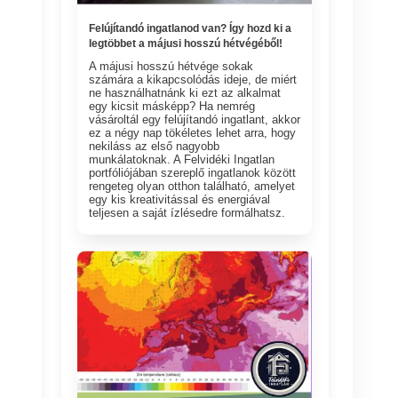
Felújítandó ingatlanod van? Így hozd ki a
legtöbbet a májusi hosszú hétvégéből!
A májusi hosszú hétvége sokak
számára a kikapcsolódás ideje, de miért
ne használhatnánk ki ezt az alkalmat
egy kicsit másképp? Ha nemrég
vásároltál egy felújítandó ingatlant, akkor
ez a négy nap tökéletes lehet arra, hogy
nekiláss az első nagyobb
munkálatoknak. A Felvidéki Ingatlan
portfóliójában szereplő ingatlanok között
rengeteg olyan otthon található, amelyet
egy kis kreativitással és energiával
teljesen a saját ízlésedre formálhatsz.