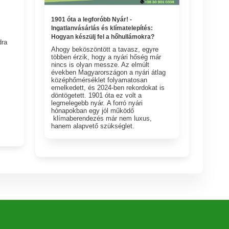
1901 óta a legforóbb Nyár! -
Ingatlanvásárlás és klímatelepítés:
Hogyan készülj fel a hőhullámokra?
dra
Ahogy beköszöntött a tavasz, egyre
többen érzik, hogy a nyári hőség már
nincs is olyan messze. Az elmúlt
években Magyarországon a nyári átlag
középhőmérséklet folyamatosan
emelkedett, és 2024-ben rekordokat is
döntögetett. 1901 óta ez volt a
legmelegebb nyár. A forró nyári
hónapokban egy jól működő
klímaberendezés már nem luxus,
hanem alapvető szükséglet.