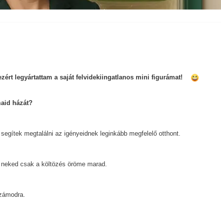
rt legyártattam a saját felvidekiingatlanos mini figurámat!
maid házát?
 segítek megtalálni az igényeidnek leginkább megfelelő otthont.
y neked csak a költözés öröme marad.
számodra.