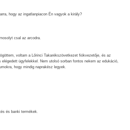
 arra, hogy az ingatlanpiacon Én vagyok a király?
 mosolyt csal az arcodra.
göttem, voltam a Lőrinci Takarékszövetkezet fiókvezetője, és az
 elégedett ügyfelekkel. Nem utolsó sorban fontos nekem az edukáció,
iumokra, hogy mindig naprakész legyek.
tés és banki termékek.