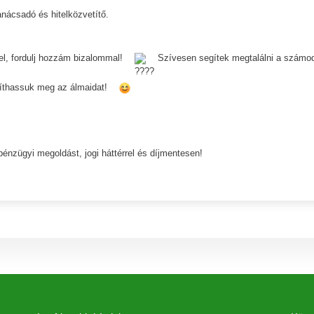
nácsadó és hitelközvetítő.
el, fordulj hozzám bizalommal!
Szívesen segítek megtalálni a számo
síthassuk meg az álmaidat!
énzügyi megoldást, jogi háttérrel és díjmentesen!