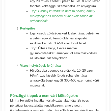
egy 20 m²-es szobát újítasz fel, kb. 80–120 ezer
forintos költséggel számolhatsz az anyagokra.
Tipp:
Próbálj ki trendi fa hatású padlót, amely
melegséget és modern stílust kölcsönöz az
otthonodnak.
Kertépítés
Egy kisebb zöldségeskert kialakítása, beleértve
a vetőmagokat, termőföldet és alapvető
eszközöket, kb. 30–50 ezer forint lehet.
Tipp:
Ültess helyi, Heves megyei
gyümölcsfajtákat, amelyek jól alkalmazkodnak
az időjárási viszonyokhoz.
Vizes helyiségek felújítása
Fürdőszoba csempe cseréje kb. 10–20 ezer
Ft/m². Egy kisebb fürdőszoba felújítása
anyagköltséggel együtt 300–500 ezer forint körül
mozoghat.
Pénzügyi tippek a nem várt költségekre
Mint a Felvidéki Ingatlan vállalkozás alapítója, 25 éves
pénzügyi tapasztalattal rendelkezem, amely segít
ügyfeleimnek a nem várt felújítási költségek kezelésében. Ha