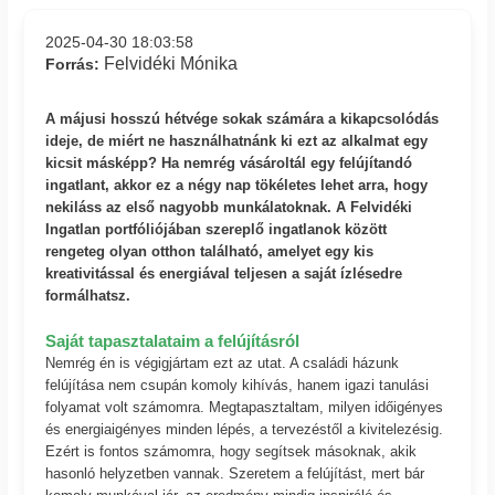
2025-04-30 18:03:58
Felvidéki Mónika
Forrás:
A májusi hosszú hétvége sokak számára a kikapcsolódás
ideje, de miért ne használhatnánk ki ezt az alkalmat egy
kicsit másképp? Ha nemrég vásároltál egy felújítandó
ingatlant, akkor ez a négy nap tökéletes lehet arra, hogy
nekiláss az első nagyobb munkálatoknak. A Felvidéki
Ingatlan portfóliójában szereplő ingatlanok között
rengeteg olyan otthon található, amelyet egy kis
kreativitással és energiával teljesen a saját ízlésedre
formálhatsz.
Saját tapasztalataim a felújításról
Nemrég én is végigjártam ezt az utat. A családi házunk
felújítása nem csupán komoly kihívás, hanem igazi tanulási
folyamat volt számomra. Megtapasztaltam, milyen időigényes
és energiaigényes minden lépés, a tervezéstől a kivitelezésig.
Ezért is fontos számomra, hogy segítsek másoknak, akik
hasonló helyzetben vannak. Szeretem a felújítást, mert bár