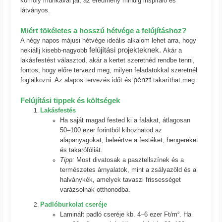
komoly munkával jár, az eredmény mindig inspiráló és
látványos.
Miért tökéletes a hosszú hétvége a felújításhoz?
A négy napos májusi hétvége ideális alkalom lehet arra, hogy
felújítási projekteknek.
nekiállj kisebb-nagyobb
Akár a
lakásfestést választod, akár a kertet szeretnéd rendbe tenni,
fontos, hogy előre tervezd meg, milyen feladatokkal szeretnél
pénzt
foglalkozni. Az alapos tervezés időt és
takaríthat meg.
Felújítási tippek és költségek
Lakásfestés
Ha saját magad fested ki a falakat, átlagosan
50–100 ezer forintból kihozhatod az
alapanyagokat, beleértve a festéket, hengereket
és takarófóliát.
Tipp:
Most divatosak a pasztellszínek és a
természetes árnyalatok, mint a zsályazöld és a
halványkék, amelyek tavaszi frissességet
varázsolnak otthonodba.
Padlóburkolat cseréje
Laminált padló cseréje kb. 4–6 ezer Ft/m². Ha