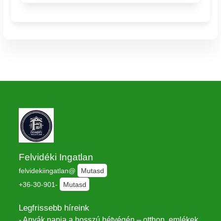
Felvidéki Ingatlan
felvidekiingatlan@
Mutasd
+36-30-901-
Mutasd
Legfrissebb híreink
- Anyák napja a hosszú hétvégén – otthon, emlékek