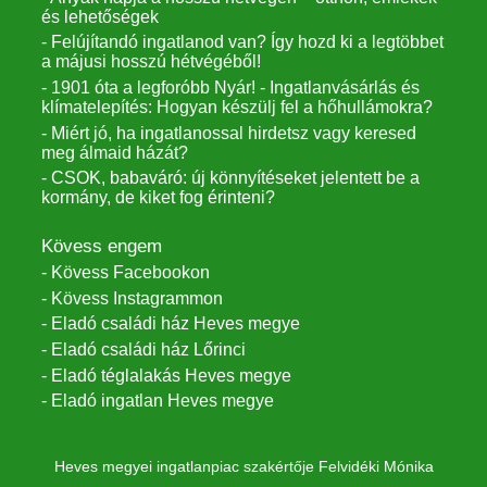
és lehetőségek
- Felújítandó ingatlanod van? Így hozd ki a legtöbbet
a májusi hosszú hétvégéből!
- 1901 óta a legforóbb Nyár! - Ingatlanvásárlás és
klímatelepítés: Hogyan készülj fel a hőhullámokra?
- Miért jó, ha ingatlanossal hirdetsz vagy keresed
meg álmaid házát?
- CSOK, babaváró: új könnyítéseket jelentett be a
kormány, de kiket fog érinteni?
Kövess engem
- Kövess Facebookon
- Kövess Instagrammon
- Eladó családi ház Heves megye
- Eladó családi ház Lőrinci
- Eladó téglalakás Heves megye
- Eladó ingatlan Heves megye
Heves megyei ingatlanpiac szakértője Felvidéki Mónika