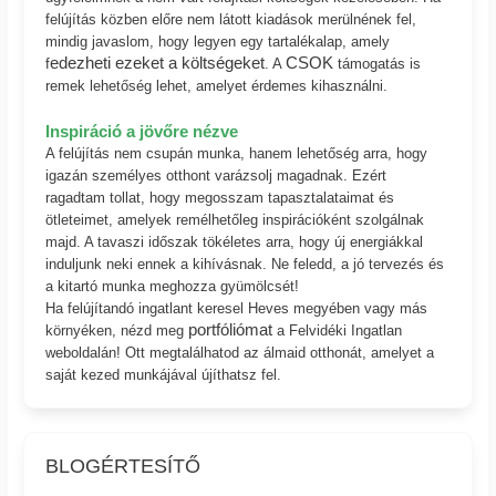
felújítás közben előre nem látott kiadások merülnének fel,
mindig javaslom, hogy legyen egy tartalékalap, amely
edezheti ezeket a költségeket
CSOK
f
. A
támogatás is
remek lehetőség lehet, amelyet érdemes kihasználni.
Inspiráció a jövőre nézve
A felújítás nem csupán munka, hanem lehetőség arra, hogy
igazán személyes otthont varázsolj magadnak. Ezért
ragadtam tollat, hogy megosszam tapasztalataimat és
ötleteimet, amelyek remélhetőleg inspirációként szolgálnak
majd. A tavaszi időszak tökéletes arra, hogy új energiákkal
induljunk neki ennek a kihívásnak. Ne feledd, a jó tervezés és
a kitartó munka meghozza gyümölcsét!
Ha felújítandó ingatlant keresel Heves megyében vagy más
portfóliómat
környéken, nézd meg
a Felvidéki Ingatlan
weboldalán! Ott megtalálhatod az álmaid otthonát, amelyet a
saját kezed munkájával újíthatsz fel.
BLOGÉRTESÍTŐ