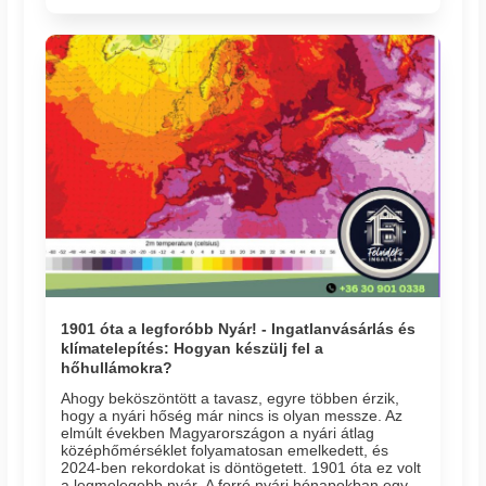
1901 óta a legforóbb Nyár! - Ingatlanvásárlás és
klímatelepítés: Hogyan készülj fel a
hőhullámokra?
Ahogy beköszöntött a tavasz, egyre többen érzik,
hogy a nyári hőség már nincs is olyan messze. Az
elmúlt években Magyarországon a nyári átlag
középhőmérséklet folyamatosan emelkedett, és
2024-ben rekordokat is döntögetett. 1901 óta ez volt
a legmelegebb nyár. A forró nyári hónapokban egy