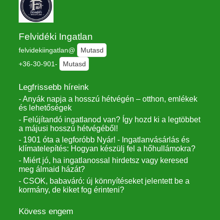
Felvidéki Ingatlan
felvidekiingatlan@
Mutasd
+36-30-901-
Mutasd
Legfrissebb híreink
- Anyák napja a hosszú hétvégén – otthon, emlékek
és lehetőségek
- Felújítandó ingatlanod van? Így hozd ki a legtöbbet
a májusi hosszú hétvégéből!
- 1901 óta a legforóbb Nyár! - Ingatlanvásárlás és
klímatelepítés: Hogyan készülj fel a hőhullámokra?
- Miért jó, ha ingatlanossal hirdetsz vagy keresed
meg álmaid házát?
- CSOK, babaváró: új könnyítéseket jelentett be a
kormány, de kiket fog érinteni?
Kövess engem