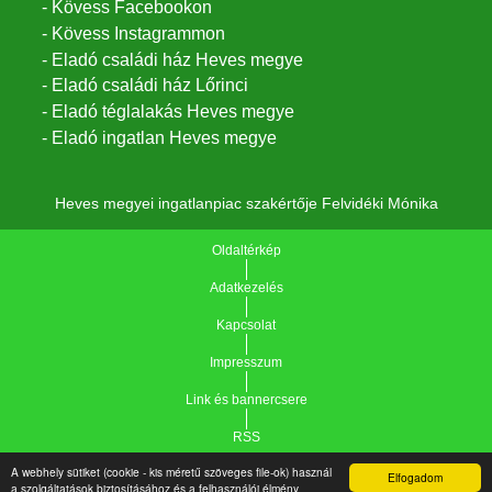
- Kövess Facebookon
- Kövess Instagrammon
- Eladó családi ház Heves megye
- Eladó családi ház Lőrinci
- Eladó téglalakás Heves megye
- Eladó ingatlan Heves megye
Heves megyei ingatlanpiac szakértője Felvidéki Mónika
Oldaltérkép
Adatkezelés
Kapcsolat
Impresszum
Link és bannercsere
RSS
A webhely sütiket (cookie - kis méretű szöveges file-ok) használ
Elfogadom
Vár-Köz Kft. - Ingatlan nyilvántartó, ügyviteli és
a szolgáltatások biztosításához és a felhasználói élmény
Copyright © 2021.