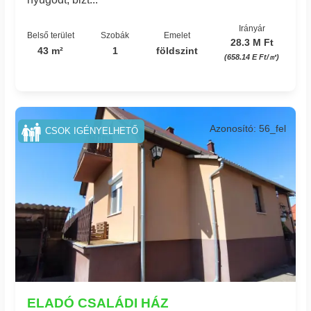
Irányár
Belső terület
Szobák
Emelet
28.3 M Ft
43 m²
1
földszint
(658.14 E Ft/㎡)
Azonosító: 56_fel
CSOK IGÉNYELHETŐ
ELADÓ CSALÁDI HÁZ