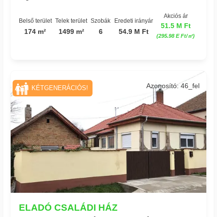
Akciós ár
Belső terület
Telek terület
Szobák
Eredeti irányár
51.5 M Ft
174 m²
1499 m²
6
54.9 M Ft
(295.98 E Ft/㎡)
Azonosító: 46_fel
KÉTGENERÁCIÓS!
ELADÓ CSALÁDI HÁZ