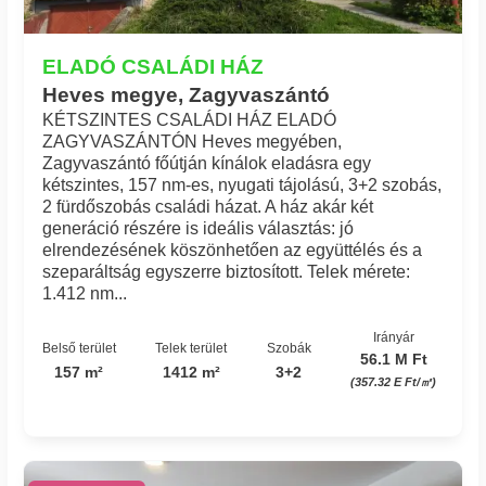
ELADÓ CSALÁDI HÁZ
Heves megye, Zagyvaszántó
KÉTSZINTES CSALÁDI HÁZ ELADÓ
ZAGYVASZÁNTÓN Heves megyében,
Zagyvaszántó főútján kínálok eladásra egy
kétszintes, 157 nm-es, nyugati tájolású, 3+2 szobás,
2 fürdőszobás családi házat. A ház akár két
generáció részére is ideális választás: jó
elrendezésének köszönhetően az együttélés és a
szeparáltság egyszerre biztosított. Telek mérete:
1.412 nm...
Irányár
Belső terület
Telek terület
Szobák
56.1 M Ft
157 m²
1412 m²
3+2
(357.32 E Ft/㎡)