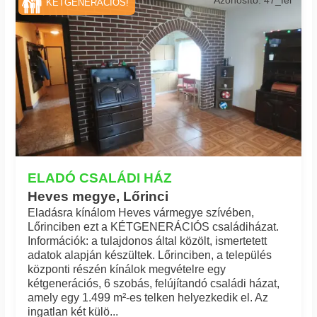
KÉTGENERÁCIÓS!
ELADÓ CSALÁDI HÁZ
Heves megye, Lőrinci
Eladásra kínálom Heves vármegye szívében,
Lőrinciben ezt a KÉTGENERÁCIÓS családiházat.
Információk: a tulajdonos által közölt, ismertetett
adatok alapján készültek. Lőrinciben, a település
központi részén kínálok megvételre egy
kétgenerációs, 6 szobás, felújítandó családi házat,
amely egy 1.499 m²-es telken helyezkedik el. Az
ingatlan két külö...