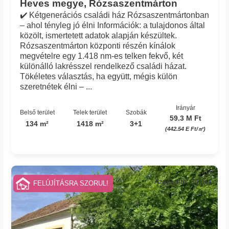
Heves megye, Rózsaszentmárton
✔️ Kétgenerációs családi ház Rózsaszentmártonban
– ahol tényleg jó élni Információk: a tulajdonos által
közölt, ismertetett adatok alapján készültek.
Rózsaszentmárton központi részén kínálok
megvételre egy 1.418 nm-es telken fekvő, két
különálló lakrésszel rendelkező családi házat.
Tökéletes választás, ha együtt, mégis külön
szeretnétek élni – ...
Irányár
Belső terület
Telek terület
Szobák
59.3 M Ft
134 m²
1418 m²
3+1
(442.54 E Ft/㎡)
Azonosító: 34_fel
FELÚJÍTÁSRA SZORUL!