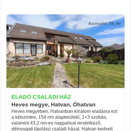
Azonosító: 59_fel
ELADÓ CSALÁDI HÁZ
Heves megye, Hatvan, Óhatvan
Heves megyében, Hatvanban kínálom eladásra ezt
a kétszintes, 154 nm alapterületű, 1+3 szobás,
valamint 43,2 nm-es nappalival rendelkező,
délnyugati tájolású családi házat. Hatvan kedvelt