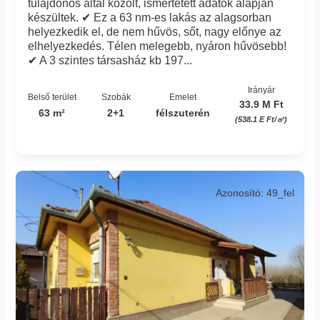
tulajdonos által közölt, ismertetett adatok alapján
készültek. ✔ Ez a 63 nm-es lakás az alagsorban
helyezkedik el, de nem hűvös, sőt, nagy előnye az
elhelyezkedés. Télen melegebb, nyáron hűvösebb!
✔ A 3 szintes társasház kb 197...
Irányár
Belső terület
Szobák
Emelet
33.9 M Ft
63 m²
2+1
félszuterén
(538.1 E Ft/㎡)
Azonosító: 49_fel