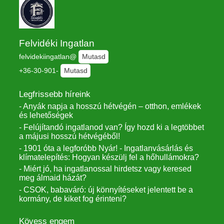
Felvidéki Ingatlan
felvidekiingatlan@
Mutasd
+36-30-901-
Mutasd
Legfrissebb híreink
- Anyák napja a hosszú hétvégén – otthon, emlékek
és lehetőségek
- Felújítandó ingatlanod van? Így hozd ki a legtöbbet
a májusi hosszú hétvégéből!
- 1901 óta a legforóbb Nyár! - Ingatlanvásárlás és
klímatelepítés: Hogyan készülj fel a hőhullámokra?
- Miért jó, ha ingatlanossal hirdetsz vagy keresed
meg álmaid házát?
- CSOK, babaváró: új könnyítéseket jelentett be a
kormány, de kiket fog érinteni?
Kövess engem