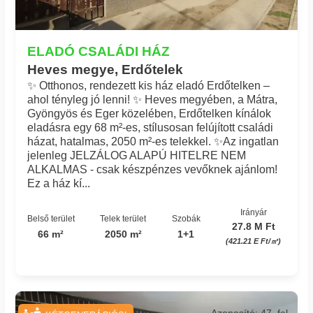
ELADÓ CSALÁDI HÁZ
Heves megye, Erdőtelek
✨ Otthonos, rendezett kis ház eladó Erdőtelken –
ahol tényleg jó lenni! ✨ Heves megyében, a Mátra,
Gyöngyös és Eger közelében, Erdőtelken kínálok
eladásra egy 68 m²-es, stílusosan felújított családi
házat, hatalmas, 2050 m²-es telekkel. ✨Az ingatlan
jelenleg JELZÁLOG ALAPÚ HITELRE NEM
ALKALMAS - csak készpénzes vevőknek ajánlom!
Ez a ház kí...
Irányár
Belső terület
Telek terület
Szobák
27.8 M Ft
66 m²
2050 m²
1+1
(421.21 E Ft/㎡)
Azonosító: 47_fel