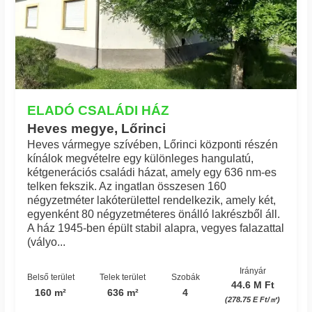
ELADÓ CSALÁDI HÁZ
Heves megye, Lőrinci
Heves vármegye szívében, Lőrinci központi részén
kínálok megvételre egy különleges hangulatú,
kétgenerációs családi házat, amely egy 636 nm-es
telken fekszik. Az ingatlan összesen 160
négyzetméter lakóterülettel rendelkezik, amely két,
egyenként 80 négyzetméteres önálló lakrészből áll.
A ház 1945-ben épült stabil alapra, vegyes falazattal
(vályo...
Irányár
Belső terület
Telek terület
Szobák
44.6 M Ft
160 m²
636 m²
4
(278.75 E Ft/㎡)