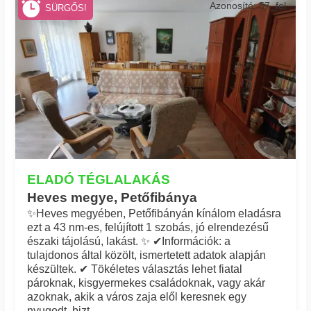
Azonosító: 57_fel
SÜRGŐS!
ELADÓ TÉGLALAKÁS
Heves megye, Petőfibánya
✨Heves megyében, Petőfibányán kínálom eladásra
ezt a 43 nm-es, felújított 1 szobás, jó elrendezésű
északi tájolású, lakást. ✨ ✔Információk: a
tulajdonos által közölt, ismertetett adatok alapján
készültek. ✔ Tökéletes választás lehet fiatal
pároknak, kisgyermekes családoknak, vagy akár
azoknak, akik a város zaja elől keresnek egy
nyugodt, bizt...