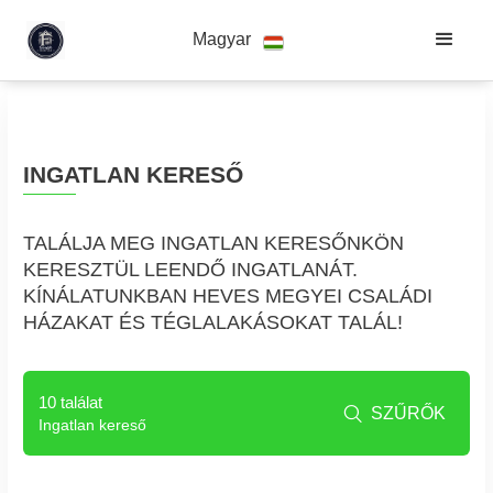
Magyar
INGATLAN KERESŐ
TALÁLJA MEG INGATLAN KERESŐNKÖN
KERESZTÜL LEENDŐ INGATLANÁT.
KÍNÁLATUNKBAN HEVES MEGYEI CSALÁDI
HÁZAKAT ÉS TÉGLALAKÁSOKAT TALÁL!
10 találat
SZŰRŐK

Ingatlan kereső