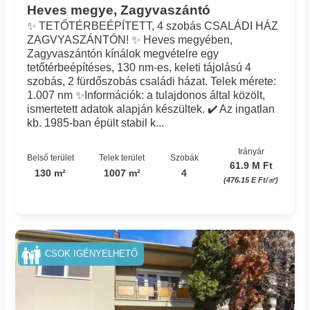
Heves megye, Zagyvaszántó
✨ TETŐTÉRBEÉPÍTETT, 4 szobás CSALÁDI HÁZ
ZAGVYASZÁNTÓN! ✨ Heves megyében,
Zagyvaszántón kínálok megvételre egy
tetőtérbeépítéses, 130 nm-es, keleti tájolású 4
szobás, 2 fürdőszobás családi házat. Telek mérete:
1.007 nm ✨Információk: a tulajdonos által közölt,
ismertetett adatok alapján készültek. ✔️ Az ingatlan
kb. 1985-ban épült stabil k...
Irányár
Belső terület
Telek terület
Szobák
61.9 M Ft
130 m²
1007 m²
4
(476.15 E Ft/㎡)
Azonosító: 55_fel
CSOK IGÉNYELHETŐ