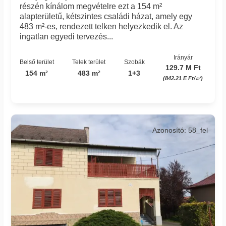
részén kínálom megvételre ezt a 154 m²
alapterületű, kétszintes családi házat, amely egy
483 m²-es, rendezett telken helyezkedik el. Az
ingatlan egyedi tervezés...
Irányár
Belső terület
Telek terület
Szobák
129.7 M Ft
154 m²
483 m²
1+3
(842.21 E Ft/㎡)
Azonosító: 58_fel