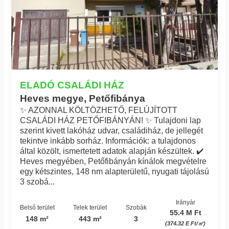
ELADÓ CSALÁDI HÁZ
Heves megye, Petőfibánya
✨ AZONNAL KÖLTÖZHETŐ, FELÚJÍTOTT
CSALÁDI HÁZ PETŐFIBÁNYÁN! ✨ Tulajdoni lap
szerint kivett lakóház udvar, családiház, de jellegét
tekintve inkább sorház. Információk: a tulajdonos
által közölt, ismertetett adatok alapján készültek. ✔️
Heves megyében, Petőfibányán kínálok megvételre
egy kétszintes, 148 nm alapterületű, nyugati tájolású
3 szobá...
Irányár
Belső terület
Telek terület
Szobák
55.4 M Ft
148 m²
443 m²
3
(374.32 E Ft/㎡)