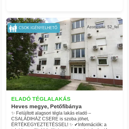
Azonosító: 52_fel
CSOK IGÉNYELHETŐ
ELADÓ TÉGLALAKÁS
Heves megye, Petőfibánya
✨ Felújított alagsori tégla lakás eladó –
CSALÁDIHÁZ CSERE is szoba jöhet,
ÉRTÉKEGYEZTETÉSSEL! ✨ ✔Információk: a